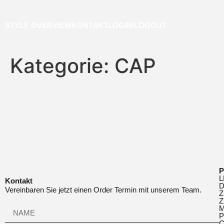
STYLE OVERVIEW
KONTAKT
LOGIN/LOGOUT
Kategorie:
CAP
P
L
Kontakt
Vereinbaren Sie jetzt einen Order Termin mit unserem Team.
Z
P